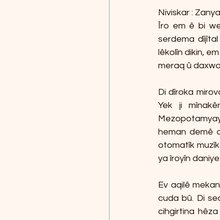
Niviskar : Zan
Îro em ê bi we
serdema dîjîta
lêkolîn dikin, 
meraq û daxwaz
Di dîroka mirov
Yek ji mînak
Mezopotamyayê 
heman demê de 
otomatîk muzîkê
ya îroyîn daniye
Ev aqilê mekan
cuda bû. Di se
cihgirtina hêza