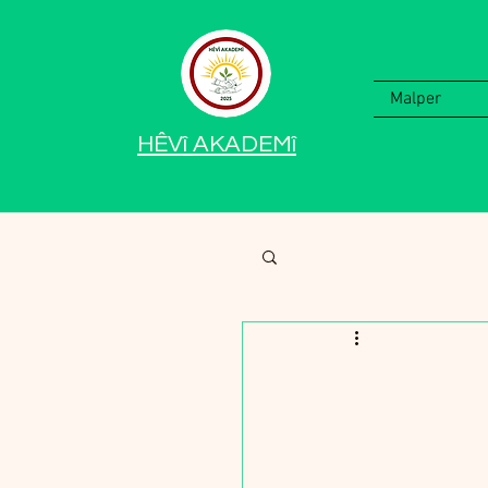
Malper
HÊV
î
AKADEM
î