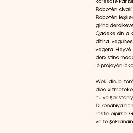
karesatê kar bik
Robotên civakî y
Robotên leşkerî
girîng derdikeve
Qadeke din a ku
dîtina veguhe
vegera Heyvê t
derxistina made
lê projeyên lêko
Wekî din, bi to
dibe xizmeteke k
nû ya şaristaniy
Di ronahiya hem
rastîn bipirse: 
ve tê şekilandi