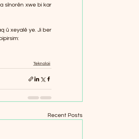
a sînorên xwe bi kar 
 û xeyalê ye. Ji ber 
ipirsim:
Teknoloji
Recent Posts