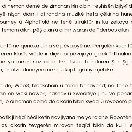
lê di heman demê de zimanan hîn dibin, teşhîsên bijîşkî d
ê nîşan didin ji afirandina muzîkê heta çêkirina hun
ourney û AlphaFold ne tenê strûktûr in ku zekaya mir
emam dikin, pêş dixin û di hin waran de jî derbas dikin.
tûmê qonaxa din a vê pêvajoyê ne. Pergalên kuantûmê ku
erên klasîk wêdetir diçin, bi pêvajoya gelek îhtîmal
nê ya mezin soz didin. Ev dikare bandorên şoreşgerî
, analîza daneyên mezin û krîptografiyê çêbike.
 de, Web3, blockchain û torên bênavend; ne tenê fî
în ên wekî bawerî, nasnav û xwedîtiyê ji nû ve pênase
in, lê di heman demê de dikarin bibin xwedî û rêveberê p
otîk jî hêdî hêdî ketin nav jiyana me ya rojane. Robotên 
cs dikarin tevgerên mirovan teqlîd bikin da ku li