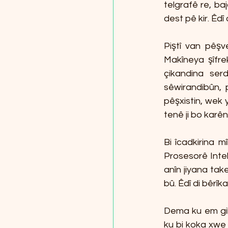
telgrafê re, ba
dest pê kir. Êdî
Piştî van pêş
Makîneya şîfre
çikandina ser
sêwirandibûn,
pêşxistin, wek 
tenê ji bo karên 
Bi îcadkirina m
Prosesorê Inte
anîn jiyana tak
bû. Êdî di bêrî
Dema ku em gih
ku bi koka xwe 