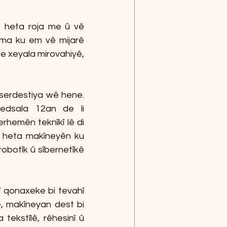
ê heta roja me û vê 
ema ku em vê mijarê 
e xeyala mirovahiyê, 
serdestiya wê hene. 
edsala 12an de li 
hemên teknîkî lê di 
 heta makîneyên ku 
obotîk û sîbernetîkê 
 qonaxeke bi tevahî 
 makîneyan dest bi 
tekstîlê, rêhesinî û 