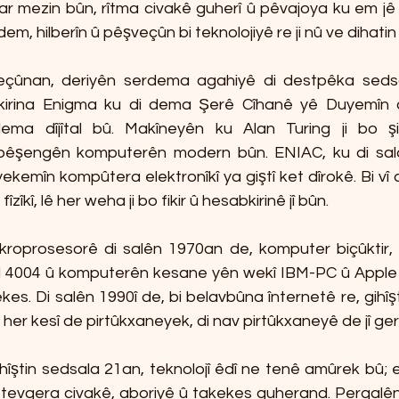
jar mezin bûn, rîtma civakê guherî û pêvajoya ku em jê 
 dem, hilberîn û pêşveçûn bi teknolojiyê re ji nû ve dihatin
veçûnan, deriyên serdema agahiyê di destpêka seds
kirina Enigma ku di dema Şerê Cîhanê yê Duyemîn de
dema dîjîtal bû. Makîneyên ku Alan Turing ji bo şi
 pêşengên komputerên modern bûn. ENIAC, ku di sal
yekemîn kompûtera elektronîkî ya giştî ket dîrokê. Bi vî 
fîzîkî, lê her weha ji bo fikir û hesabkirinê jî bûn.
îkroprosesorê di salên 1970an de, komputer biçûktir, b
l 4004 û komputerên kesane yên wekî IBM-PC û Apple M
ekes. Di salên 1990î de, bi belavbûna înternetê re, gihîş
ka her kesî de pirtûkxaneyek, di nav pirtûkxaneyê de jî 
îştin sedsala 21an, teknolojî êdî ne tenê amûrek bû; e
tevgera civakê, aboriyê û takekes guherand. Pergalên z