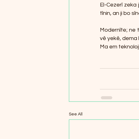
El-Cezerî zeka 
tînin, an ji bo s
Modernîte; ne t
vê yekê, dema k
Ma em teknolojiy
See All