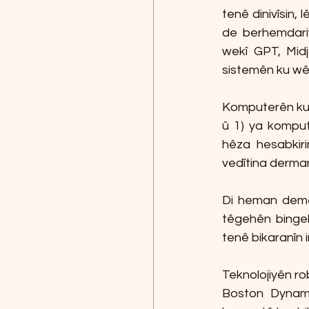
tenê dinivîsin, 
de berhemdariy
wekî GPT, Midj
sistemên ku wê t
Komputerên kuan
û 1) ya komput
hêza hesabkiri
vedîtina derman
Di heman demê
têgehên bingeh
tenê bikaranîn 
Teknolojiyên rob
Boston Dynami