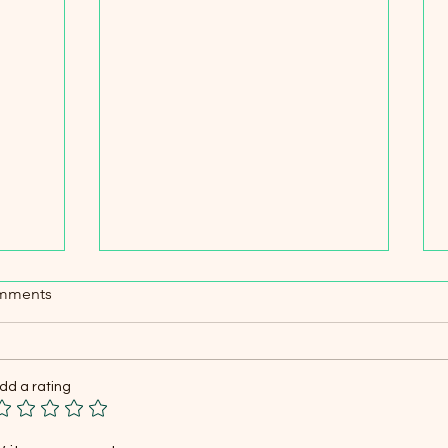
mments
dd a rating
î - AI
Kompûterên Kuantûmî: Hêza