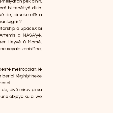
emeliyatan pêk bînin. 
rê bi tenêtiyê dikin. 
ê de, pirseke etîk a 
an bigirin?
Starship a SpaceX bi 
Artemis a NASA'yê, 
ser Heyvê û Marsê, 
e xeyala zanistî ne, 
destê metropolan; lê 
 ber bi têgihiştineke 
gesel.
de, divê mirov pirsa 
 bûne objeya ku bi wê 