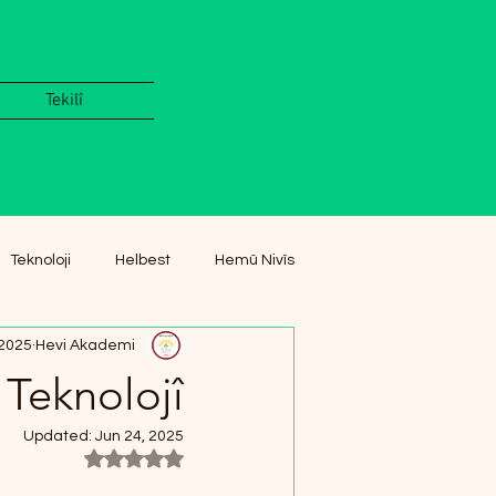
Tekilî
Teknoloji
Helbest
Hemû Nivîs
 2025
Hevi Akademi
Teknolojî
Updated:
Jun 24, 2025
 NaN out of 5 stars.