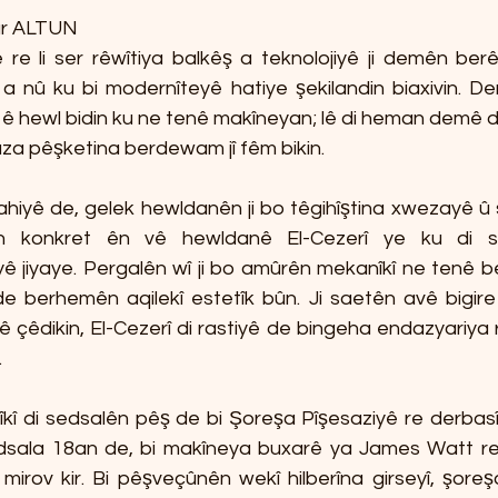
yar ALTUN
 re li ser rêwîtiya balkêş a teknolojiyê ji demên ber
l a nû ku bi modernîteyê hatiye şekilandin biaxivin. D
em ê hewl bidin ku ne tenê makîneyan; lê di heman demê d
a pêşketina berdewam jî fêm bikin.
ahiyê de, gelek hewldanên ji bo têgihîştina xwezayê û 
ên konkret ên vê hewldanê El-Cezerî ye ku di s
jiyaye. Pergalên wî ji bo amûrên mekanîkî ne tenê ber
berhemên aqilekî estetîk bûn. Ji saetên avê bigire
 çêdikin, El-Cezerî di rastiyê de bingeha endazyariya r
.
îkî di sedsalên pêş de bi Şoreşa Pîşesaziyê re derbasî
dsala 18an de, bi makîneya buxarê ya James Watt re,
 mirov kir. Bi pêşveçûnên wekî hilberîna girseyî, şoreşa 