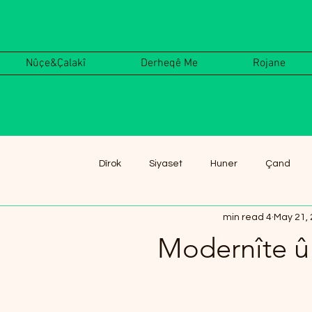
Nûçe&Çalakî
Derheqê Me
Rojane
Dîrok
Siyaset
Huner
Çand
4 min read
May 21,
Modernîte û 
Rated