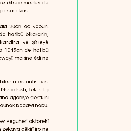
re dibêjin modernîte 
 pênasekirin.
ala 20an de vebûn. 
 hatibû bikaranîn, 
kandina vê şîfreyê 
a 1945an de hatibû 
awayî, makîne êdî ne 
ilez û erzantir bûn. 
acintosh, teknolojî 
tina agahiyê gerdûnî 
gerdûnek bêdawî hebû.
w veguherî aktorekî 
ekaya çêkirî îro ne 