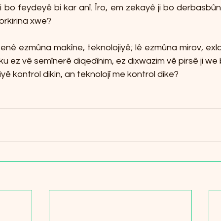
ji bo feydeyê bi kar anî. Îro, em zekayê ji bo derbasbûn
înorkirina xwe?
enê ezmûna makîne, teknolojiyê; lê ezmûna mirov, exlaq
u ez vê semînerê diqedînim, ez dixwazim vê pirsê ji we b
ê kontrol dikin, an teknolojî me kontrol dike?