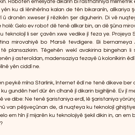
in. Robotên emeliyatê dikarin bi rasthatiniya mîlîmetrîk 
ên ku di lênihêrîna kalan de tên bikaranîn, alîkariya şe
 û dronên xweser jî rêzikên şer diguherin. Di vê nuqtey
 holê: Gelo ev robot dê tenê alîkar bin, an dê şûna mirov
 teknolojî li ser çavên xwe vedike jî feza ye. Projeya 
stina mirovahiyê bo Marsê tevdigere. Bi bernameya 
ê plansazkirin. Têgehên wekî avakirina bingehan li 
nên ji asteroîdan, madensaziya fezayê û kolonîkirin êdî n
lînê yên ciddî ne.
rên peykê mîna Starlink, înternet êdî ne tenê dikeve ber 
u gundên herî dûr ên cîhanê jî dikarin bigihîjinê. Ev jî me
ê ve dibe: Ne tenê şaristaniya erdî, lê şaristaniya yörün
û van pêşveçûnan de, di nuqteya ku teknolojî gihiştiye 
Gelo em hîn jî mijarên ku teknolojiyê şekil dikin in, an em
n?