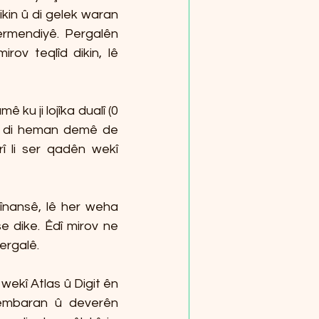
ikin û di gelek waran 
ermendiyê. Pergalên 
ov teqlîd dikin, lê 
 ji lojîka dualî (0 
an di heman demê de 
 li ser qadên wekî 
nansê, lê her weha 
 dike. Êdî mirov ne 
ergalê.
wekî Atlas û Digit ên 
 embaran û deverên 