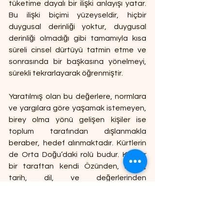
tüketime dayalı bir ilişki anlayışı yatar. 
Bu ilişki biçimi yüzeyseldir, hiçbir 
duygusal derinliği yoktur, duygusal 
derinliği olmadığı gibi tamamıyla kısa 
süreli cinsel dürtüyü tatmin etme ve 
sonrasında bir başkasına yönelmeyi, 
sürekli tekrarlayarak öğrenmiştir.
Yaratılmış olan bu değerlere, normlara 
ve yargılara göre yaşamak istemeyen, 
birey olma yönü gelişen kişiler ise 
toplum tarafından dışlanmakla 
beraber, hedef alınmaktadır. Kürtlerin 
de Orta Doğu’daki rolü budur. Kürtler 
bir taraftan kendi Özünden, kültür, 
tarih, dil, ve değerlerinden 
vazgeçmemek, anlamlı bir derinliğe 
sahip olan, kendisini şiddete sevk 
etmeyen, her alanda üretme anlayışını 