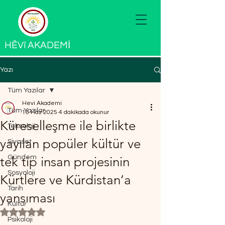
HÊVî AKADEMİ
Yazı
Tüm Yazılar
Hevi Akademi
Tüm Yazılar
16 Haz 2025
4 dakikada okunur
Küreselleşme ile birlikte
Teknoloji
yayılan popüler kültür ve
Siyaset
Gündem
tek tip insan projesinin
Sosyoloji
Kürtlere ve Kürdistan’a
Tarih
yansıması
Kültür
5 üzerinden NaN yıldız
Psikoloji