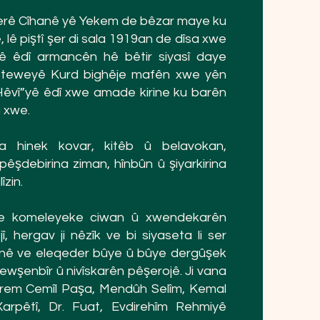
Şerê Cîhanê yê Yekem de bêzar maye ku
lê piştî şer di sala 1919an de dîsa xwe
 Lê êdî armancên hê bêtir siyasî daye
neteweyê Kurd bighêje mafên xwe yên
êvî”yê êdî xwe amade kirine ku barên
ên xwe.
a hinek kovar, kitêb û belavokan,
pêşdebirina ziman, hînbûn û şiyarkirina
îzin.
ke komeleyeke ciwan û xwendekarên
, hergav ji nêzîk ve bi siyaseta li ser
tanê ve eleqeder bûye û bûye dergûşek
 rewşenbîr û nivîskarên pêşerojê. Ji vana
krem Cemîl Paşa, Mendûh Selîm, Kemal
Xarpêtî, Dr. Fuat, Evdirehîm Rehmiyê