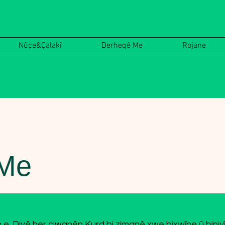
Nûçe&Çalakî
Derheqê Me
Rojane
 Me
. Divê her ciwanên Kurd bi zimanê xwe bixwîne û biniv