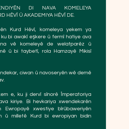
ENDIYÊN DI NAVA KOMELEYA
 HÊVÎ Û AKADEMIYA HÊVÎ DE.
ên Kurd Hêvî, komeleya yekem ya
ku bi awakî eşkere û fermî hatiye ava
ndina vê komeleyê de welatparêz û
ê û bi taybetî, rola Hamzayê Mikisî
xwendekar, ciwan û navoseryên wê demê
v.
em e, ku ji dervî sînorê Împeratoriya
va kiriye. Bi hevkariya xwendekarên
n Ewropayê xwestiye bîrûbaweriyên
n û milletê Kurd bi ewropiyan bidin