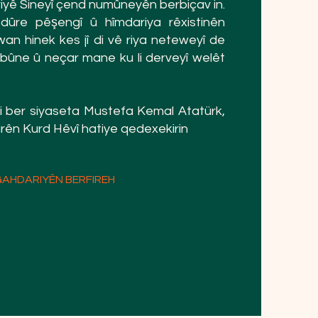
iyê Sineyî çend numûneyên berbiçav in.
dûre pêşengî û hîmdariya rêxistinên
 wan hinek kes jî di vê riya neteweyî de
 bûne û neçar mane ku li derveyî welêt
i ber siyaseta Mustefa Kemal Atatürk,
n Kurd Hêvî hatiye qedexekirin
AHDARIYÊN BERFIREH