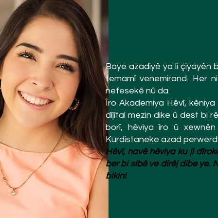
Baye azadiyê ya li çiyayên bi
temamî venemirand. Her ni
nefesekê nû da.
Îro Akademiya Hêvî, kêniya
dîjîtal mezin dike û dest bi
borî, hêviya îro û xewnên
Kurdistaneke azad perwerde
Hêvî, navê hêviya ku ji dîro
ber bi sibê ve dirêj dibe ye
bikin!