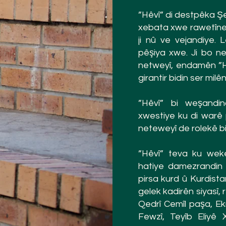
”Hêvî” di destpêka 
xebata xwe rawetîne, 
ji nû ve vejandiye.
pêşiya xwe. Ji bo 
netweyî, endamên ”H
girantir bidin ser mil
”Hêvî” bi weşandin
xwestiye ku di warê 
neteweyî de rolekê bil
”Hêvî” teva ku we
hatiye damezrandin jî
pirsa kurd û Kurdis
gelek kadirên siyasî,
Qedrî Cemîl paşa, E
Fewzî, Teyîb Eliyê 