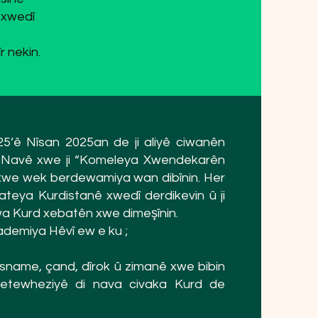
 xwedî
 nekin.
 25’ê Nîsan 2025an de ji aliyê ciwanên
n. Navê xwe ji “Komeleya Xwendekarên
û xwe wek berdewamiya wan dibînin. Her
teya Kurdistanê xwedî derdikevin û ji
a Kurd xebatên xwe dimeşînin.
demiya Hêvî ew e ku ;
sname, çand, dîrok û zimanê xwe bibin
etewheziyê di nava civaka Kurd de