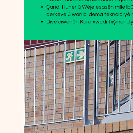
Çand, Huner û Wêje esasên milletbû
derkeve û wan bi dema teknolojiyê n
Divê ciwanên Kurd xwedî hişmendiya 