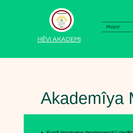
Malper
HÊV
î
AKADEM
î
Akademîya
Kurdî zimaneke dewlemend û qedîm e