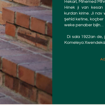
Hekarî, Mihemed Mîhr
Hinek ji van kesan 
kurdan kirine. Ji nav
şehîd ketine, koçber
weke penaber bijîn…
Di sala 1922an de, j
Komeleya Xwendekarê
AG