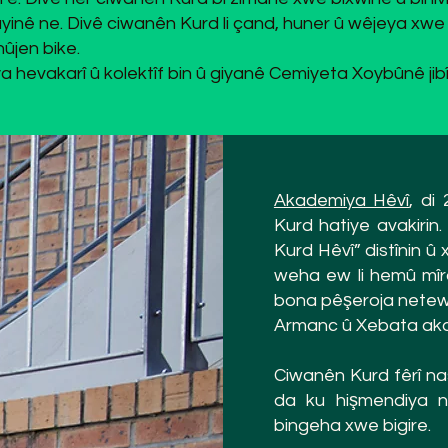
yinê ne. Divê ciwanên Kurd li çand, huner û wêjeya xwe
ûjen bike.
hevakarî û kolektîf bin û giyanê Cemiyeta Xoybûnê jibîr
Akademiya Hêvî
, di
Kurd hatiye avakiri
Kurd Hêvî” distînin 
weha ew li hemû mîra
bona pêşeroja netew
Armanc û Xebata aka
Ciwanên Kurd fêrî na
da ku hişmendiya n
bingeha xwe bigire.