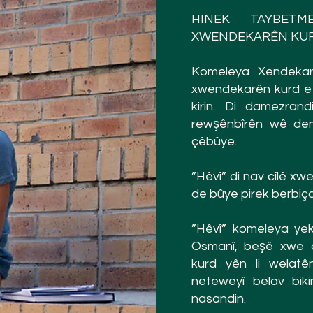
HINEK TAYBETM
XWENDEKARÊN KURD
Komeleya Xendekar
xwendekarên kurd e 
kirin. Di damezra
rewşênbîrên wê dem
çêbûye.
”Hêvî” di nav cîlê 
de bûye pirek berbiça
”Hêvî” komeleya yek
Osmanî, beşê xwe a
kurd yên li welatê
neteweyî belav biki
nasandin.