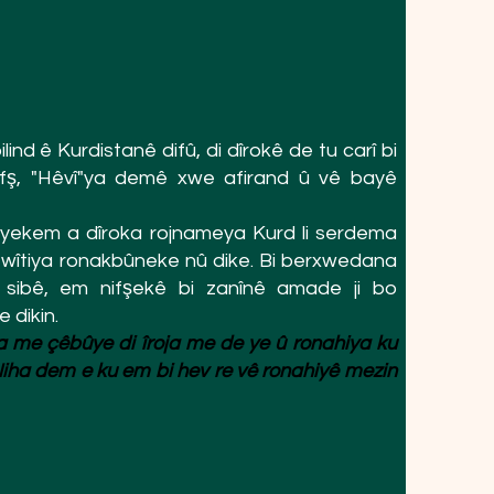
lind ê Kurdistanê difû, di dîrokê de tu carî bi
fş, "Hêvî"ya demê xwe afirand û vê bayê
 yekem a dîroka rojnameya Kurd li serdema
 rêwîtiya ronakbûneke nû dike. Bi berxwedana
 sibê, em nifşekê bi zanînê amade ji bo
 dikin.
ka me çêbûye di îroja me de ye û ronahiya ku
. Niha dem e ku em bi hev re vê ronahiyê mezin