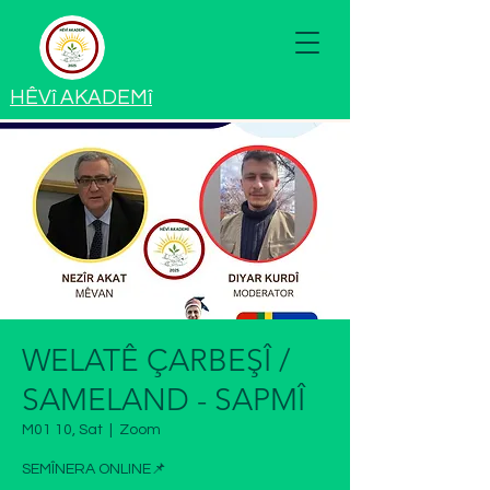
HÊV
î
AKADEM
î
WELATÊ ÇARBEŞÎ /
SAMELAND - SAPMÎ
M01 10, Sat
  |  
Zoom