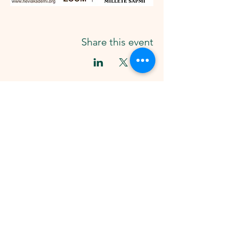
Share this event
HÊV
î
AKADEM
î
Lîsteya me ya peyaman 
Tevlî me bibin