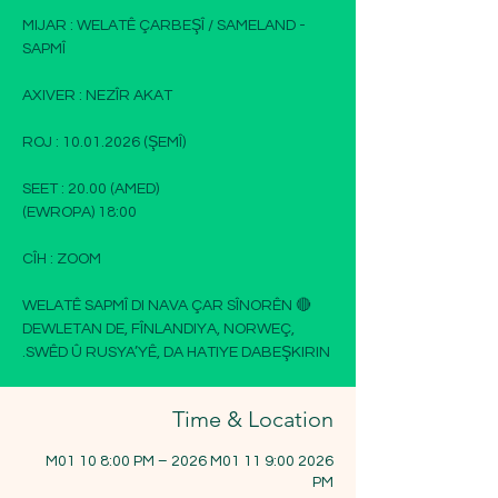
MIJAR : WELATÊ ÇARBEŞÎ / SAMELAND -
🔴 WELATÊ SAPMÎ DI NAVA ÇAR SÎNORÊN
DEWLETAN DE, FÎNLANDIYA, NORWEÇ,
SWÊD Û RUSYA’YÊ, DA HATIYE DABEŞKIRIN.
Time & Location
2026 M01 10 8:00 PM – 2026 M01 11 9:00
PM